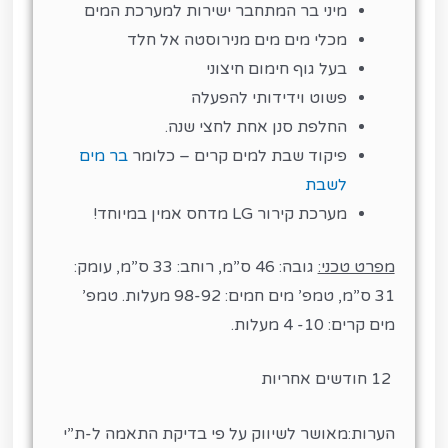
מיני בר המתחבר ישירות למערכת המים
מכלי מים מים מנירוסטה אל חלד
בעל גוף חימום חיצוני
פשוט וידידותי להפעלה
החלפת סנן אחת לחצי שנה.
פיקוד שבת למים קרים – כלומר
בר מים
לשבת
מערכת קירור LG מדחס אמין במיוחד!
מפרט טכני:
גובה: 46 ס”מ, רוחב: 33 ס”מ, עומק:
31 ס”מ, טמפ’ מים חמים: ‭‭‭‭‭‭‭‭‭‭‭‭‭‭‭‭‭‭‭‭‭‭‭‭‭‭‭‭‭‭‭‭‭‭‭‭‭‭‭‭98-92‬‬‬‬‬‬‬‬‬‬‬‬‬‬‬‬‬‬‬‬‬‬‬‬‬‬‬‬‬‬‬‬‬‬‬‬‬‬‬‬ מעלות. טמפ’
מים קרים: 10- 4 מעלות.
12 חודשים אחריות
הערות:מאושר לשיווק על פי בדיקת התאמה ל-ת”י